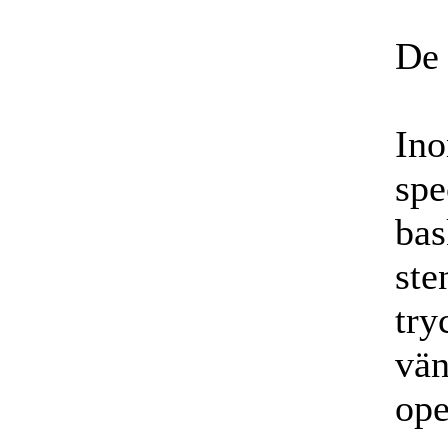
De 
Ino
spe
bas
ste
try
vän
ope